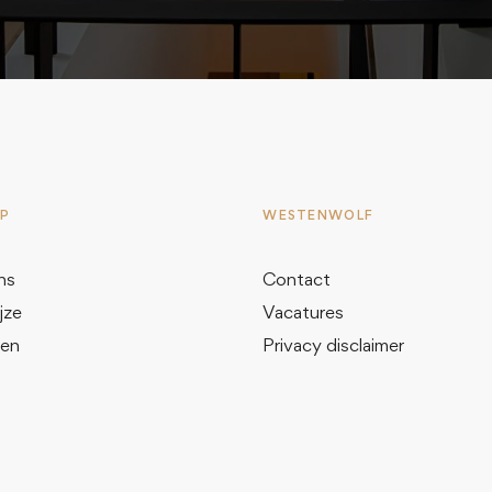
AP
WESTENWOLF
ns
Contact
jze
Vacatures
ten
Privacy disclaimer