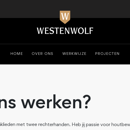
HOME
OVER ONS
WERKWIJZE
PROJECTEN
ons werken?
vaklieden met twee rechterhanden. Heb jij passie voor houtbew